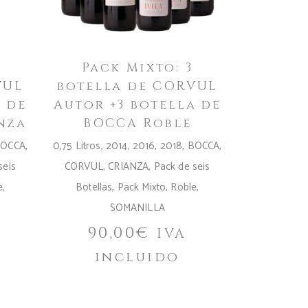
Pack Mixto: 3
VUL
botella de CORVUL
a de
Autor +3 botella de
nza
BOCCA Roble
OCCA
,
0,75 Litros
,
2014
,
2016
,
2018
,
BOCCA
,
seis
CORVUL
,
CRIANZA
,
Pack de seis
e
,
Botellas
,
Pack Mixto
,
Roble
,
SOMANILLA
90,00
€
IVA
incluido