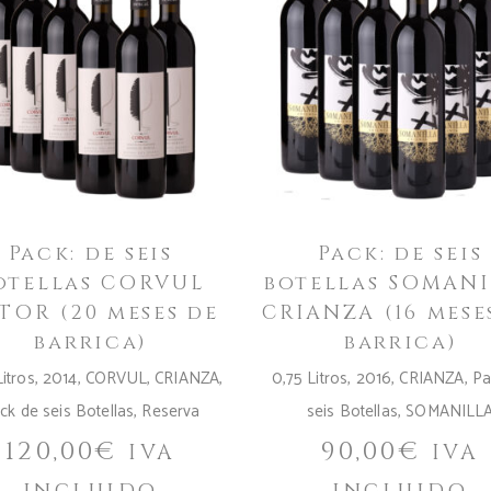
Pack: de seis
Pack: de seis
otellas CORVUL
botellas SOMAN
TOR (20 meses de
CRIANZA (16 mese
barrica)
barrica)
Litros
,
2014
,
CORVUL
,
CRIANZA
,
0,75 Litros
,
2016
,
CRIANZA
,
Pa
ck de seis Botellas
,
Reserva
seis Botellas
,
SOMANILL
120,00
€
90,00
€
IVA
IVA
incluido
incluido