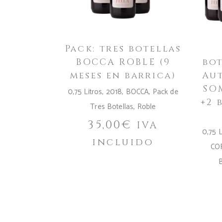
Pack: tres botellas
BOCCA ROBLE (9
bo
meses en barrica)
Aut
SO
0,75 Litros
,
2018
,
BOCCA
,
Pack de
+2 
Tres Botellas
,
Roble
35,00
€
IVA
0,75 L
incluido
CO
B