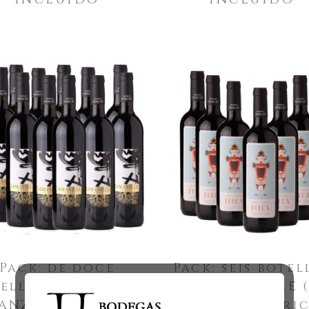
Pack: de doce
Pack: seis botel
ellas SOMANILLA
BOCCA ROBLE (
ANZA (16 meses de
meses en barric