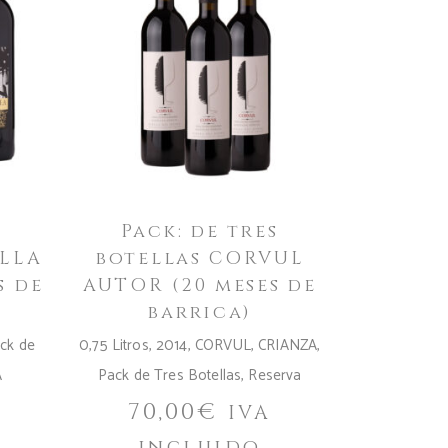
Pack: de tres
ILLA
botellas CORVUL
s de
AUTOR (20 meses de
barrica)
ck de
0,75 Litros
,
2014
,
CORVUL
,
CRIANZA
,
A
Pack de Tres Botellas
,
Reserva
70,00
€
IVA
incluido