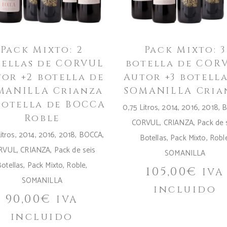
Pack Mixto: 2
Pack Mixto: 3
tellas de CORVUL
botella de COR
or +2 botella de
Autor +3 botell
MANILLA Crianza
SOMANILLA Cria
botella de BOCCA
0,75 Litros
,
2014
,
2016
,
2018
,
B
Roble
CORVUL
,
CRIANZA
,
Pack de 
itros
,
2014
,
2016
,
2018
,
BOCCA
,
Botellas
,
Pack Mixto
,
Robl
RVUL
,
CRIANZA
,
Pack de seis
SOMANILLA
otellas
,
Pack Mixto
,
Roble
,
105,00
€
IVA
SOMANILLA
incluido
90,00
€
IVA
incluido