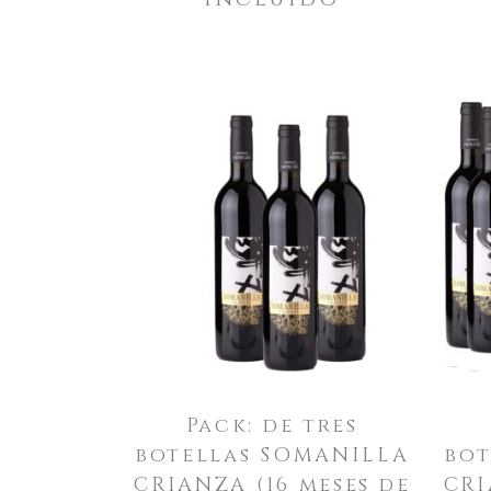
Pack: de tres
botellas SOMANILLA
bot
CRIANZA (16 meses de
CRI