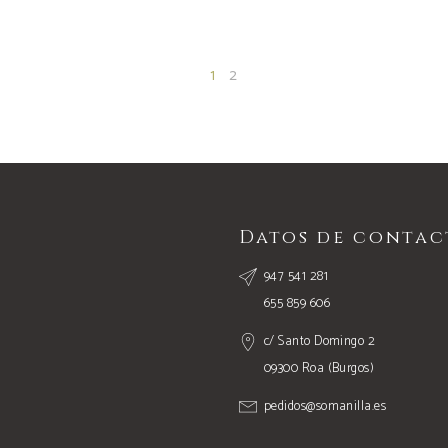
1
2
Datos de contac
947 541 281
655 859 606
c/ Santo Domingo 2
09300 Roa (Burgos)
pedidos@somanilla.es