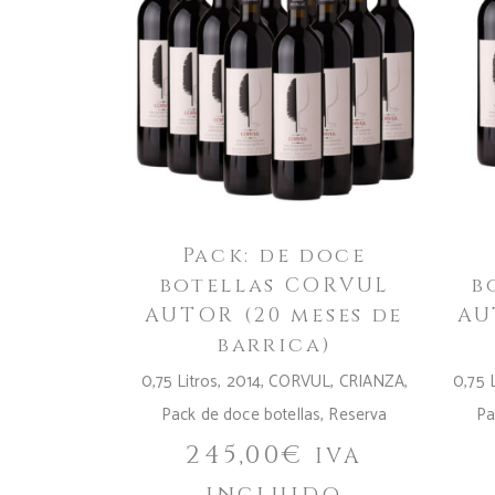
Pack: de doce
botellas CORVUL
b
AUTOR (20 meses de
AU
barrica)
0,75 Litros
,
2014
,
CORVUL
,
CRIANZA
,
0,75 
Pack de doce botellas
,
Reserva
Pa
245,00
€
IVA
incluido