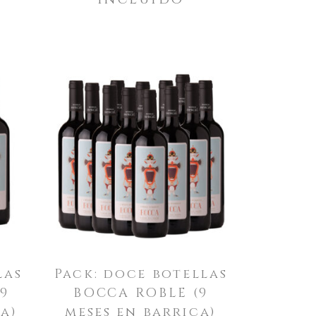
las
Pack: doce botellas
9
BOCCA ROBLE (9
a)
meses en barrica)