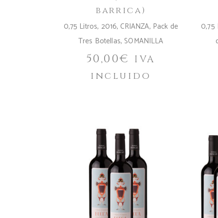
barrica)
0,75 Litros
,
2016
,
CRIANZA
,
Pack de
0,75 
Tres Botellas
,
SOMANILLA
50,00
€
IVA
incluido