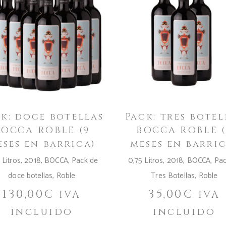
k: doce botellas
Pack: tres botel
BOCCA ROBLE (9
BOCCA ROBLE (
eses en barrica)
meses en barric
 Litros
,
2018
,
BOCCA
,
Pack de
0,75 Litros
,
2018
,
BOCCA
,
Pac
doce botellas
,
Roble
Tres Botellas
,
Roble
130,00
€
35,00
€
IVA
IVA
incluido
incluido