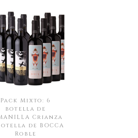
Pack Mixto: 6
botella de
MANILLA Crianza
botella de BOCCA
Roble