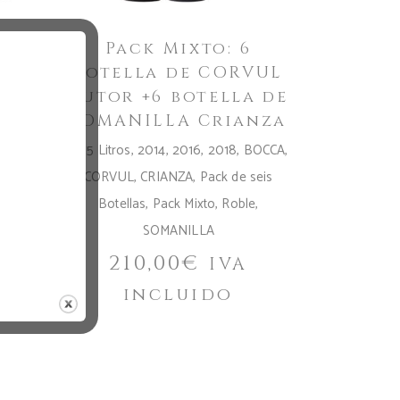
Pack Mixto: 6
VUL
botella de CORVUL
a de
Autor +6 botella de
nza
SOMANILLA Crianza
OCCA
0,75 Litros
,
2014
,
2016
,
2018
,
BOCCA
,
CORVUL
,
CRIANZA
,
Pack de seis
OCCA
,
Botellas
,
Pack Mixto
,
Roble
,
seis
SOMANILLA
e
,
210,00
€
IVA
incluido