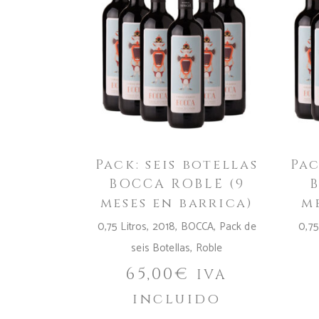
Pack: seis botellas
Pac
BOCCA ROBLE (9
meses en barrica)
m
0,75 Litros
,
2018
,
BOCCA
,
Pack de
0,75
seis Botellas
,
Roble
65,00
€
IVA
incluido