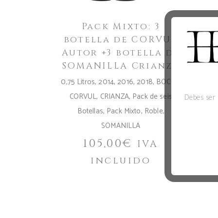
Pack Mixto: 3
botella de CORVUL
bo
Autor +3 botella de
Aut
SOMANILLA Crianza
0,75 Litros
,
2014
,
2016
,
2018
,
BOCCA
,
0,75 L
CORVUL
,
CRIANZA
,
Pack de seis
CO
Debes ser 
Botellas
,
Pack Mixto
,
Roble
,
B
SOMANILLA
105,00
€
IVA
incluido