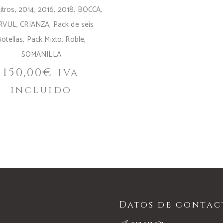
itros
,
2014
,
2016
,
2018
,
BOCCA
,
RVUL
,
CRIANZA
,
Pack de seis
otellas
,
Pack Mixto
,
Roble
,
SOMANILLA
150,00
€
IVA
incluido
Datos de contac