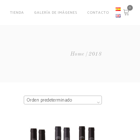
0
O
TIENDA
GALERÍA DE IMÁGENES
CONTACTO
Home
2018
Orden predeterminado