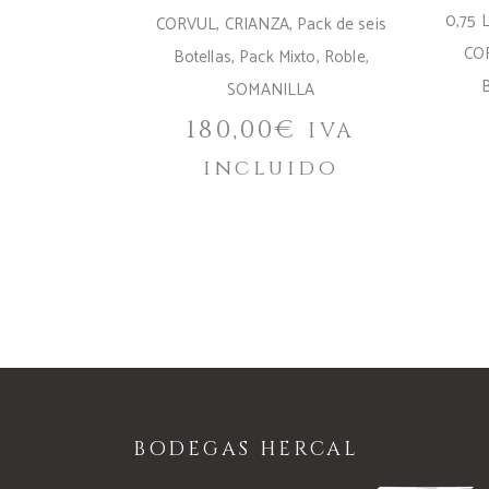
0,75 L
CORVUL
,
CRIANZA
,
Pack de seis
CO
Botellas
,
Pack Mixto
,
Roble
,
B
SOMANILLA
180,00
€
IVA
incluido
BODEGAS HERCAL