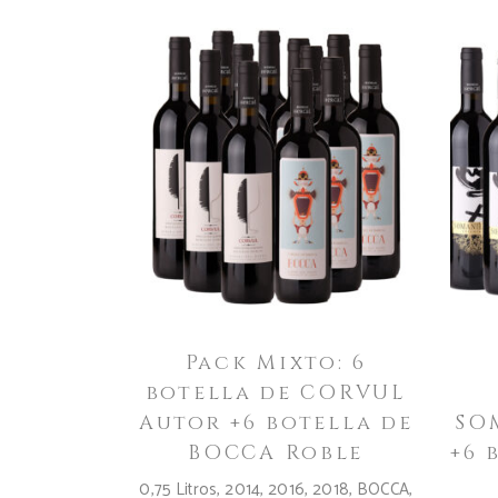
Pack Mixto: 6
botella de CORVUL
Autor +6 botella de
SO
BOCCA Roble
+6 
0,75 Litros
,
2014
,
2016
,
2018
,
BOCCA
,