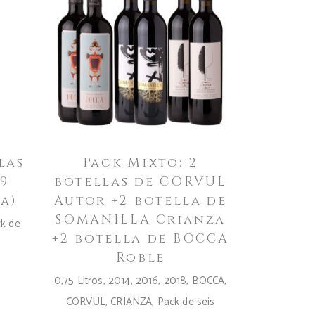
las
Pack Mixto: 2
9
botellas de CORVUL
a)
Autor +2 botella de
SOMANILLA Crianza
k de
+2 botella de BOCCA
Roble
0,75 Litros
,
2014
,
2016
,
2018
,
BOCCA
,
CORVUL
,
CRIANZA
,
Pack de seis