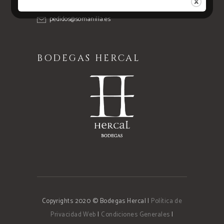
09300 Roa (Burgos)
pedidos@somanilla.es
BODEGAS HERCAL
Copyrights 2020 © Bodegas Hercal
|
Política de
Privacidad Web
|
Condiciones Generales
|