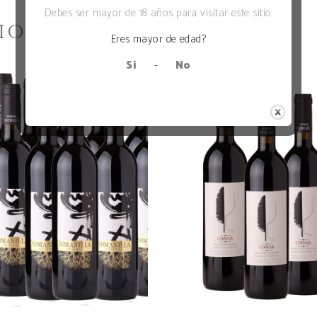
Debes ser mayor de 18 años para visitar este sitio.
CIONADOS
Eres mayor de edad?
Si
-
No