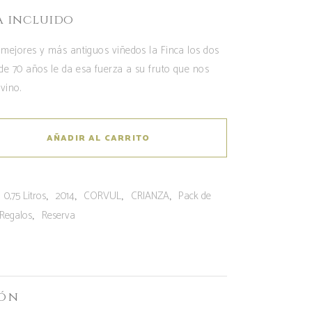
A incluido
mejores y más antiguos viñedos la Finca los dos
e 70 años le da esa fuerza a su fruto que nos
vino.
AÑADIR AL CARRITO
:
,
,
,
,
0,75 Litros
2014
CORVUL
CRIANZA
Pack de
,
Regalos
Reserva
ión