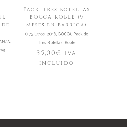
Pack: tres botellas
UL
BOCCA ROBLE (9
 de
meses en barrica)
0,75 Litros
,
2018
,
BOCCA
,
Pack de
IANZA
,
Tres Botellas
,
Roble
rva
35,00
€
IVA
incluido