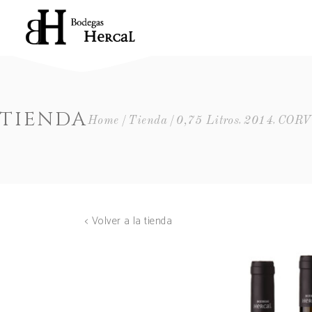
TIENDA
,
,
Home
Tienda
0,75 Litros
2014
COR
< Volver a la tienda