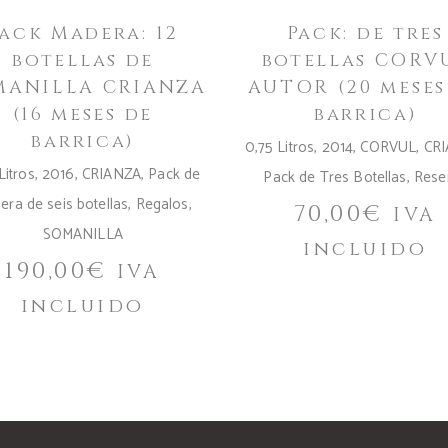
ack Madera: 12
Pack: de tres
botellas de
botellas CORV
MANILLA CRIANZA
AUTOR (20 meses
(16 meses de
barrica)
barrica)
0,75 Litros
,
2014
,
CORVUL
,
CR
Litros
,
2016
,
CRIANZA
,
Pack de
Pack de Tres Botellas
,
Rese
era de seis botellas
,
Regalos
,
70,00
€
IVA
SOMANILLA
incluido
190,00
€
IVA
incluido