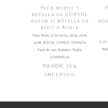
Pack Mixto: 3
P
botella de CORVUL
Autor +3 botella de
SO
BOCCA Roble
Pack Mixto
,
0,75 Litros
,
2014
,
2016
,
0,75 
2018
,
BOCCA
,
CORVUL
,
CRIANZA
,
Mad
Pack de seis Botellas
,
Roble
,
SOMANILLA
90,00
€
IVA
incluido