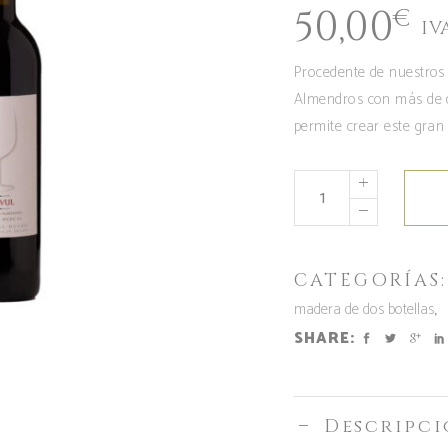
50,00
€
IV
Procedente de nuestros 
Almendros con más de d
permite crear este gran 
CATEGORÍAS
,
madera de dos botellas
SHARE:
Descripc